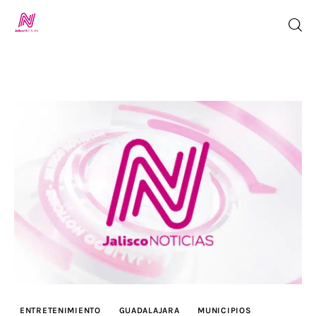
Inicio
TV en Vivo
Jalisco Noticias
Programación
Jalisco TV
Jalisco RADIO / En Vivo
ENTRETENIMIENTO
GUADALAJARA
MUNICIPIOS
Nosotros