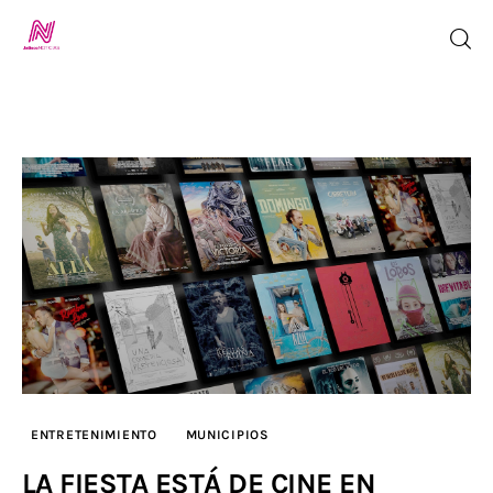
Inicio
TV en Vivo
Jalisco Noticias
Programación
Jalisco TV
Jalisco RADIO / En Vivo
ENTRETENIMIENTO
MUNICIPIOS
LA FIESTA ESTÁ DE CINE EN
Nosotros