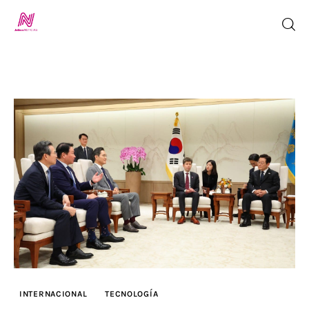
Inicio
TV en Vivo
Jalisco Noticias
Programación
Jalisco TV
Jalisco RADIO / En Vivo
INTERNACIONAL
TECNOLOGÍA
Nosotros