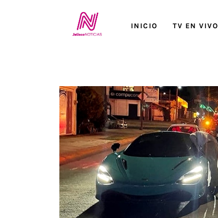
Inicio
INICIO
TV EN VIV
TV en Vivo
Jalisco Noticias
Programación
Jalisco TV
Jalisco RADIO / En Vivo
Nosotros
Contacto