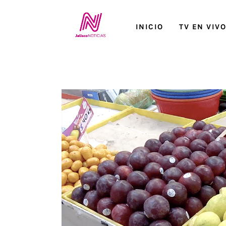
Inicio
INICIO
TV EN VIV
TV en Vivo
Jalisco Noticias
Programación
Jalisco TV
Jalisco RADIO / En Vivo
Nosotros
Contacto