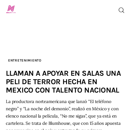
Inicio
TV en Vivo
ENTRETENIMIENTO
Jalisco Noticias
LLAMAN A APOYAR EN SALAS UNA
PELI DE TERROR HECHA EN
Programación
MEXICO CON TALENTO NACIONAL
Jalisco TV
La productora norteamericana que lanzó “El teléfono
negro” y “La noche del demonio”, realizó en México y con
Jalisco RADIO / En Vivo
elenco nacional la película, “No me sigas”, que ya está en
cartelera. Se trata de Blumhouse, que con 15 años apuesta
Nosotros