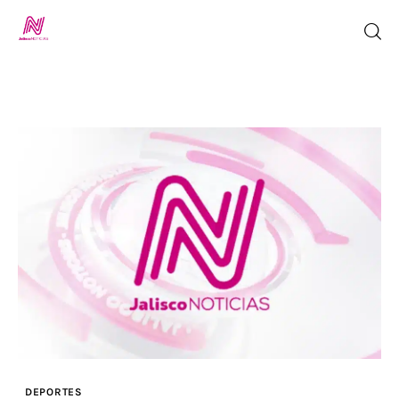
Inicio
TV en Vivo
Jalisco Noticias
Programación
Jalisco TV
Jalisco RADIO / En Vivo
DEPORTES
Nosotros