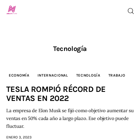
Inicio
Tecnología
TV en Vivo
ECONOMÍA
INTERNACIONAL
TECNOLOGÍA
TRABAJO
Jalisco Noticias
TESLA ROMPIÓ RÉCORD DE
Programación
VENTAS EN 2022
Jalisco TV
La empresa de Elon Musk se fijó como objetivo aumentar su
ventas en 50% cada año a largo plazo. Ese objetivo puede
Jalisco RADIO / En Vivo
fluctuar.
ENERO 3, 2023
Nosotros