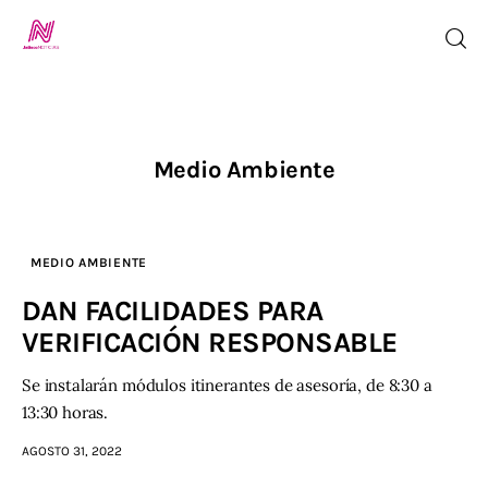
Inicio
Medio Ambiente
TV en Vivo
MEDIO AMBIENTE
Jalisco Noticias
DAN FACILIDADES PARA
Programación
VERIFICACIÓN RESPONSABLE
Jalisco TV
Se instalarán módulos itinerantes de asesoría, de 8:30 a
13:30 horas.
Jalisco RADIO / En Vivo
AGOSTO 31, 2022
Nosotros