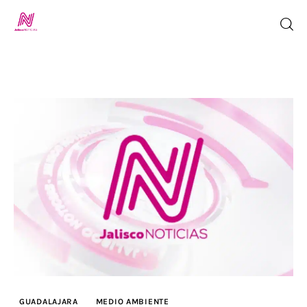
Inicio
TV en Vivo
Jalisco Noticias
Programación
Jalisco TV
Jalisco RADIO / En Vivo
GUADALAJARA
MEDIO AMBIENTE
Nosotros