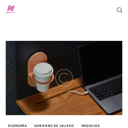
Inicio
TV en Vivo
Jalisco Noticias
Programación
Jalisco TV
Jalisco RADIO / En Vivo
ECONOMÍA
GOBIERNO DE JALISCO
NEGOCIOS
Nosotros