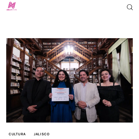
Inicio
TV en Vivo
Jalisco Noticias
Programación
Jalisco TV
Jalisco RADIO / En Vivo
CULTURA
JALISCO
Nosotros