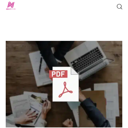
Inicio
TV en Vivo
Jalisco Noticias
Programación
Jalisco TV
Jalisco RADIO / En Vivo
Nosotros