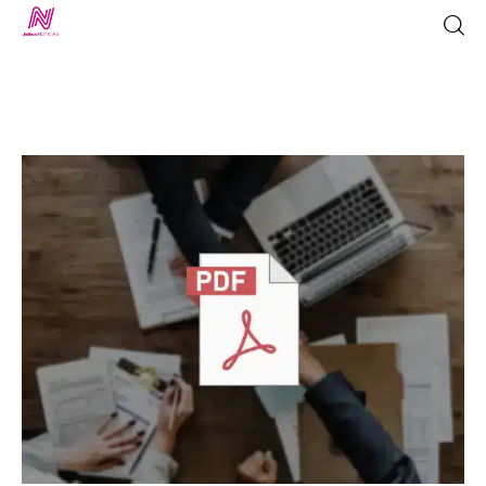
Inicio
TV en Vivo
Jalisco Noticias
Programación
Jalisco TV
Jalisco RADIO / En Vivo
Nosotros