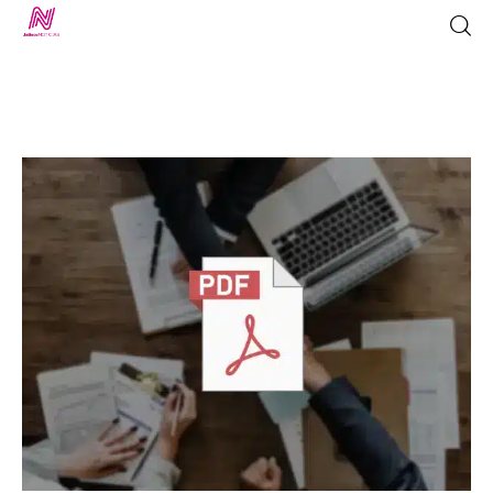
Inicio
TV en Vivo
Jalisco Noticias
Programación
Jalisco TV
Jalisco RADIO / En Vivo
Nosotros