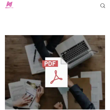
Inicio
TV en Vivo
Jalisco Noticias
Programación
Jalisco TV
Jalisco RADIO / En Vivo
Nosotros