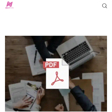
Inicio
TV en Vivo
Jalisco Noticias
Programación
Jalisco TV
Jalisco RADIO / En Vivo
Nosotros