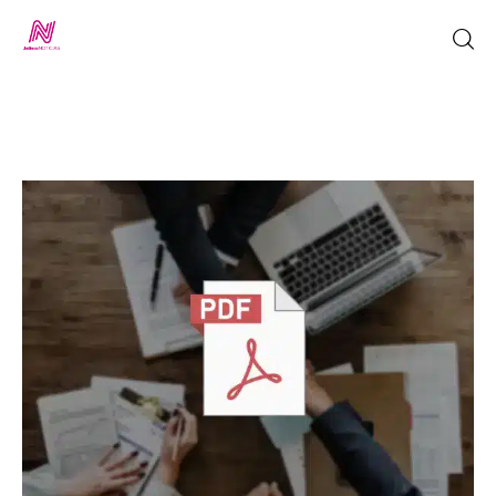
Inicio
TV en Vivo
Jalisco Noticias
Programación
Jalisco TV
Jalisco RADIO / En Vivo
Nosotros