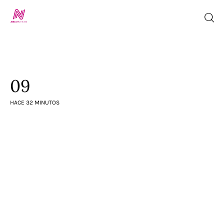
Inicio
09
TV en Vivo
HACE 32 MINUTOS
Jalisco Noticias
Programación
Jalisco TV
Jalisco RADIO / En Vivo
Nosotros