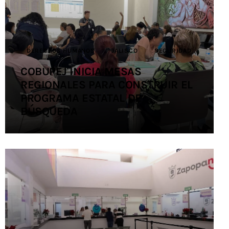
Contacto
DERECHOS HUMANOS
JALISCO
SEGURIDAD
COBUPEJ INICIA MESAS
REGIONALES PARA CONSTRUIR EL
PROGRAMA ESTATAL DE
BÚSQUEDA