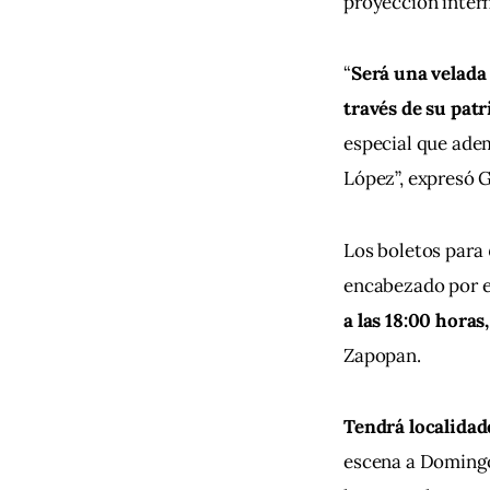
proyección intern
“
Será una velada 
través de su pat
especial que adem
López”, expresó G
Los boletos para 
encabezado por e
a las 18:00 horas,
Zapopan.
Tendrá localidade
escena a Domingo