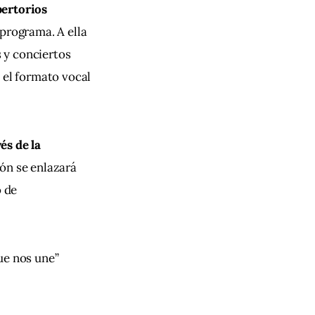
pertorios 
programa. A ella 
 y conciertos 
 el formato vocal 
s de la 
ón se enlazará 
 de 
ue nos une” 