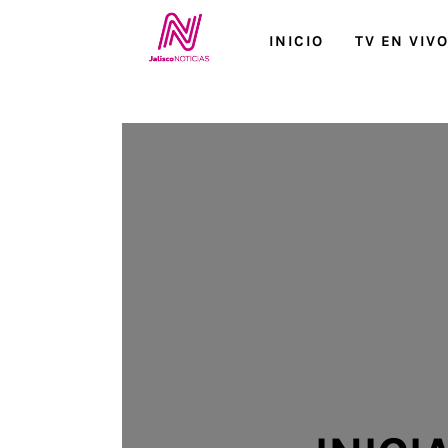
Inicio
INICIO
TV EN VIV
TV en Vivo
Jalisco Noticias
Programación
Jalisco TV
Jalisco RADIO / En Vivo
Nosotros
Contacto