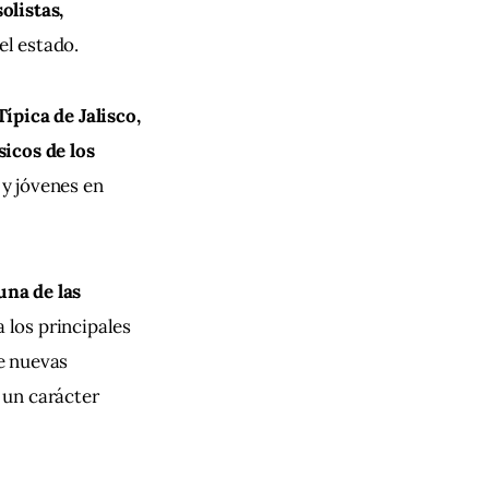
listas, 
el estado.
ípica de Jalisco, 
icos de los 
y jóvenes en 
na de las 
a los principales 
e nuevas 
 un carácter 