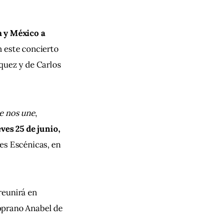
a y México a 
n este concierto 
quez y de Carlos 
ue nos une
, 
ves 25 de junio, 
es Escénicas, en 
reunirá en 
oprano Anabel de 