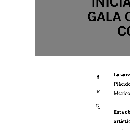
INICI
GALA 
C
La zarz
Plácid
México,
Esta ob
artísti