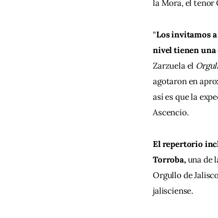
la Mora, el tenor
“
Los invitamos a
nivel tienen una
Zarzuela el 
Orgull
agotaron en apro
así es que la exp
Ascencio.
El repertorio in
Torroba, 
una de l
Orgullo de Jalisco
jalisciense.