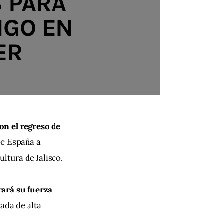
S PARA
NGO EN
ER
n el regreso de 
De España a 
ltura de Jalisco.
ará su fuerza 
ada de alta 