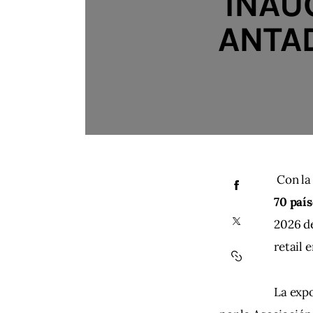
INAU
ANTAD
 Con la
70 país
2026 de
retail 
La expo