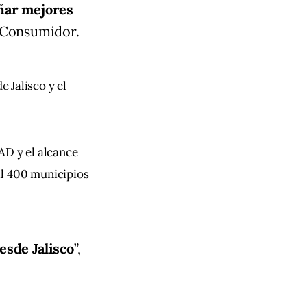
ñar mejores
el Consumidor.
Jalisco y el 
D y el alcance 
il 400 municipios 
esde Jalisco
”,