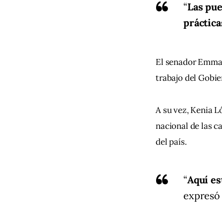
“
Las pue
práctica
El senador Emman
trabajo del Gobie
A su vez, Kenia 
nacional de las c
del país.
“
Aquí es
expresó 