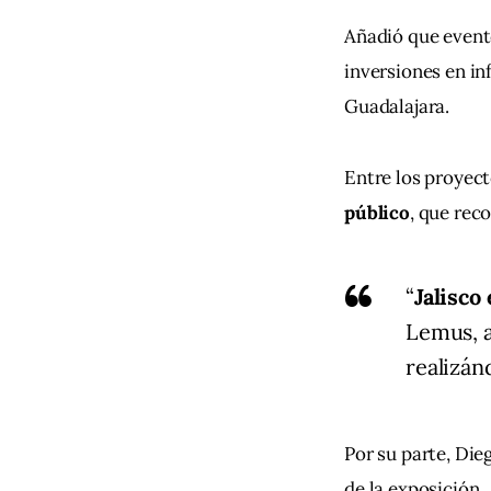
Añadió que event
inversiones en in
Guadalajara.
Entre los proyect
público
, que rec
“
Jalisco
Lemus, 
realizán
Por su parte, Die
de la exposición.