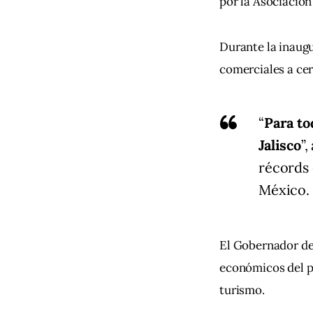
por la Asociació
Durante la inaugu
comerciales a cer
“
Para to
Jalisco
”
récords 
México.
El Gobernador des
económicos del pa
turismo.