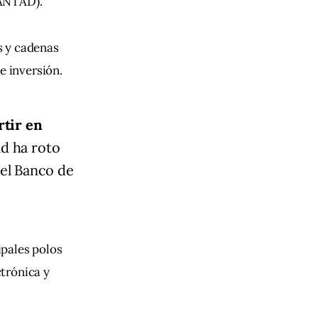
(ANTAD).
s y cadenas 
e inversión.
rtir en
ad ha roto
el Banco de
pales polos 
trónica y 