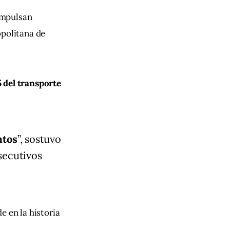
impulsan 
opolitana de 
 del transporte 
ntos
”, sostuvo
secutivos
 en la historia 