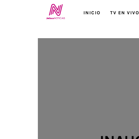
Inicio
INICIO
TV EN VIV
TV en Vivo
Jalisco Noticias
Programación
Jalisco TV
Jalisco RADIO / En Vivo
Nosotros
Contacto