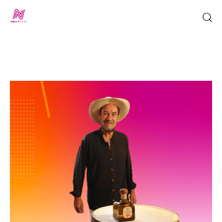
Inicio
TV en Vivo
Jalisco Noticias
Programación
Jalisco TV
Jalisco RADIO / En Vivo
Nosotros