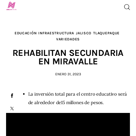
EDUCACIÓN
INFRAESTRUCTURA
JALISCO
TLAQUEPAQUE
VARIEDADES
Inicio
REHABILITAN SECUNDARIA
EN MIRAVALLE
TV en Vivo
Jalisco Noticias
ENERO 31, 2023
Programación
La inversión total para el centro educativo será
de alrededor de15 millones de pesos.
Jalisco TV
Jalisco RADIO / En Vivo
Nosotros