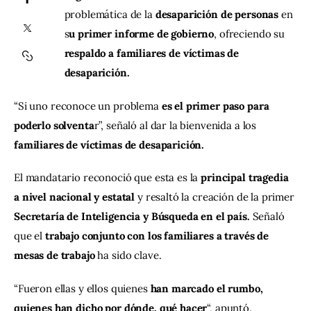
problemática de la
 desaparición de personas 
en 
s
u primer informe de gobierno
, ofreciendo su 
Contacto
respaldo a familiares de víctimas de 
desaparición.
“Si uno reconoce un problema
 es el primer paso para 
poderlo solventa
r”, señaló al dar la bienvenida a los 
familiares de víctimas de desaparición.
El mandatario reconoció que esta es la
 principal tragedia 
a nivel nacional y estatal 
y resaltó la creación de la primer 
Secretaría de Inteligencia y Búsqueda en el país.
 Señaló 
que el
 trabajo conjunto con los familiares a través de 
mesas de trabajo
 ha sido clave.
“Fueron ellas y ellos quienes
 han marcado el rumbo, 
quienes han dicho por dónde, qué hacer
“, apuntó. 