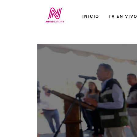
Inicio
INICIO
TV EN VIV
TV en Vivo
Jalisco Noticias
Programación
Jalisco TV
Jalisco RADIO / En Vivo
Nosotros
Contacto