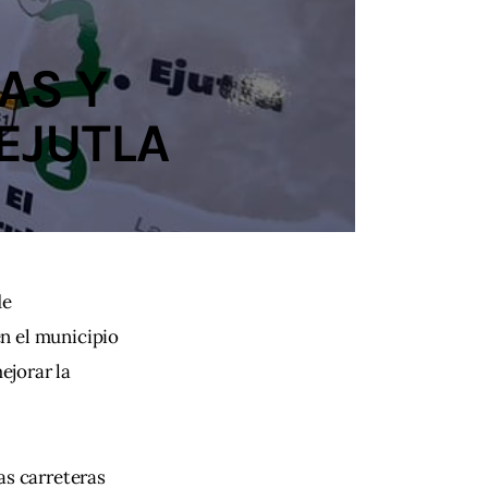
AS Y
EJUTLA
e 
en el municipio 
mejorar la 
las carreteras 