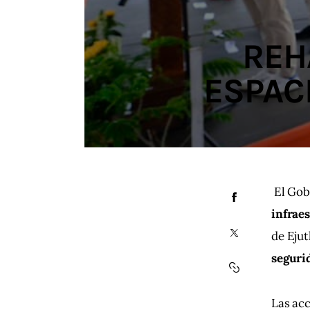
REH
ESPAC
 El Go
infrae
de Ejut
segurid
Las acc