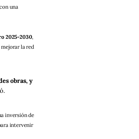
 con una 
ro 2025-2030
, 
a mejorar la red 
es obras, y
ó.
na inversión de 
para intervenir 