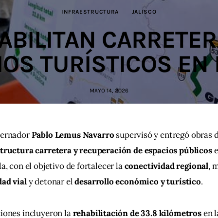
INFRAESTRUCTURA
JALISCO
ABILITAN CARRETER
IOS TURÍSTICOS EN 
MAYO 14, 2026
bernador 
Pablo Lemus Navarro
 supervisó y entregó obras d
structura carretera y recuperación de espacios públicos
 
la, con el objetivo de fortalecer la 
conectividad regional
, 
ad vial
 y detonar el 
desarrollo económico y turístico
.
iones incluyeron la 
rehabilitación de 33.8 kilómetros
 en 