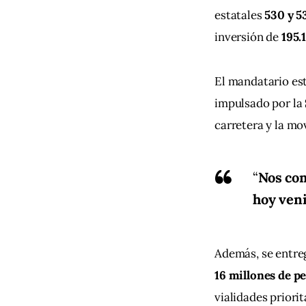
estatales 
530 y 5
inversión de 
195.
El mandatario est
impulsado por la 
carretera y la mo
“
Nos com
hoy ven
Además, se entre
16 millones de p
vialidades priorit