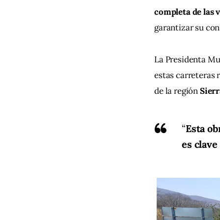
completa de las v
garantizar su con
La Presidenta Mun
estas carreteras 
de la región 
Sier
“
Esta ob
es clave