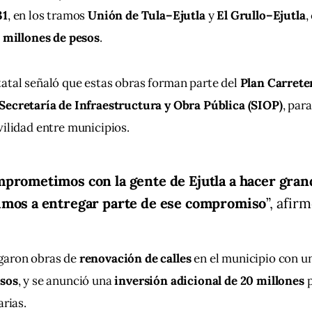
31
, en los tramos 
Unión de Tula–Ejutla
 y 
El Grullo–Ejutla
,
1 millones de pesos
.
atal señaló que estas obras forman parte del 
Plan Carrete
Secretaría de Infraestructura y Obra Pública (SIOP)
, par
vilidad entre municipios.
prometimos con la gente de Ejutla a hacer grand
imos a entregar parte de ese compromiso
”, afirm
garon obras de 
renovación de calles
 en el municipio con u
esos
, y se anunció una 
inversión adicional de 20 millones
 
arias.