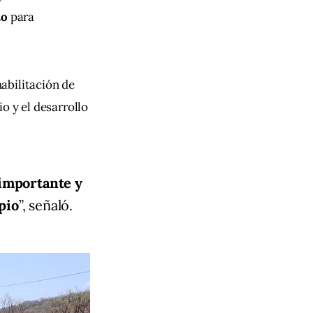
to
 para 
habilitación de 
o y el desarrollo 
 importante y
pio
”, señaló.