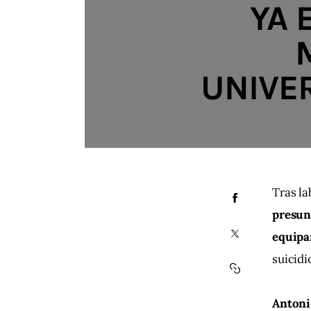
YA 
UNIVER
Tras la
presunt
equipa
suicidi
Antoni