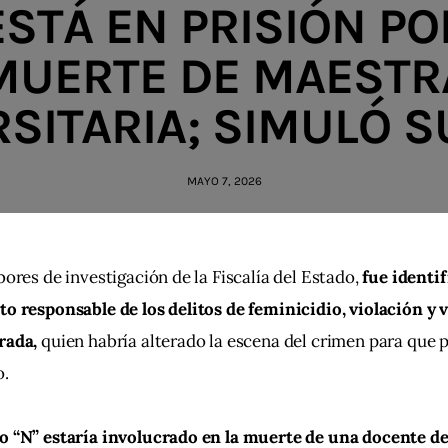
ESTÁ EN PRISIÓN PO
MUERTE DE MAESTR
SITARIA; SIMULÓ S
MAYO 7, 2026
bores de investigación de la Fiscalía del Estado,
 fue identif
o responsable de los delitos de feminicidio, violación y v
rada,
 quien habría alterado la escena del crimen para que p
o.
o “N” estaría involucrado en la muerte de una docente de