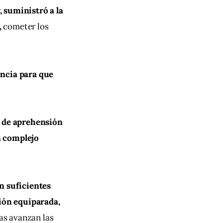
 suministró a la 
,
 cometer los 
ncia para que 
n de aprehensión 
n complejo 
n suficientes 
ción equiparada, 
as avanzan las 