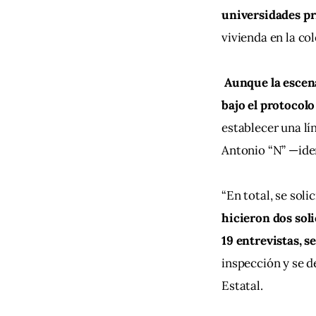
universidades pr
vivienda en la co
Aunque la escena
bajo el protocol
establecer una lí
Antonio “N” —iden
“En total, se soli
hicieron dos sol
19 entrevistas, s
inspección y se d
Estatal.