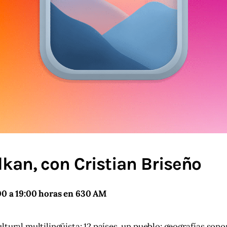
kan, con Cristian Briseño
00 a 19:00 horas en 630 AM 
ltural multilingüista: 12 países, un pueblo; geografías sono