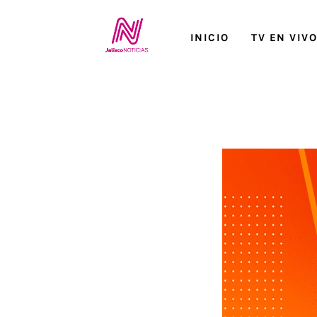
Inicio
INICIO
TV EN VIV
TV en Vivo
Jalisco Noticias
Programación
Jalisco TV
Jalisco RADIO / En Vivo
Nosotros
Contacto