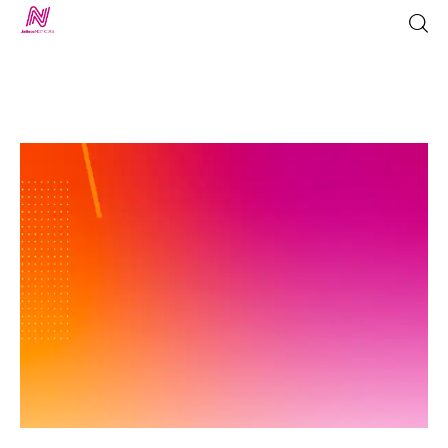
Inicio
TV en Vivo
Jalisco Noticias
Programación
Jalisco TV
Jalisco RADIO / En Vivo
Nosotros