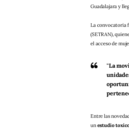
Guadalajara y lle
La convocatoria f
(SETRAN), quienes
el acceso de muje
“
La movi
unidades
oportun
pertene
Entre las novedad
un 
estudio toxic