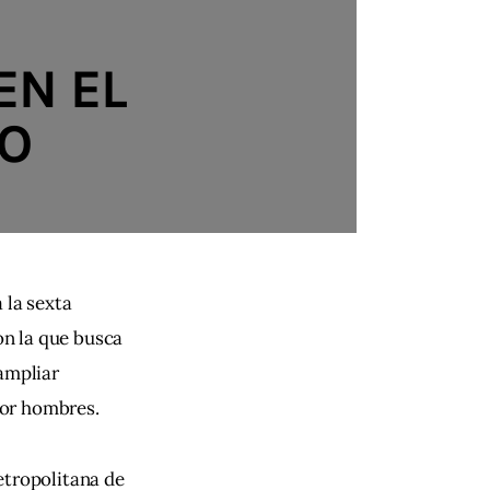
EN EL
CO
 la sexta 
on la que busca 
ampliar 
por hombres.
etropolitana de 