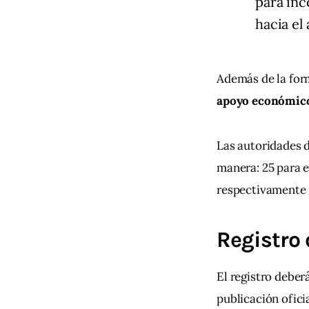
para inc
hacia el
Además de la for
apoyo económico 
Las autoridades d
manera: 25 para e
respectivamente 
Registro 
El registro deber
publicación oficia