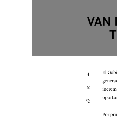
VAN 
T
El Gobi
genera
increme
oportu
Por pri