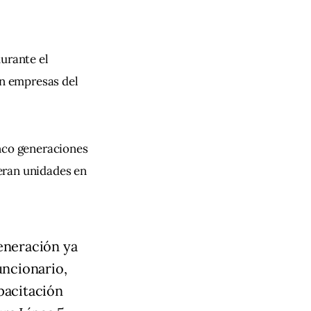
durante el 
on empresas del 
nco generaciones 
peran unidades en 
eneración ya
uncionario,
pacitación