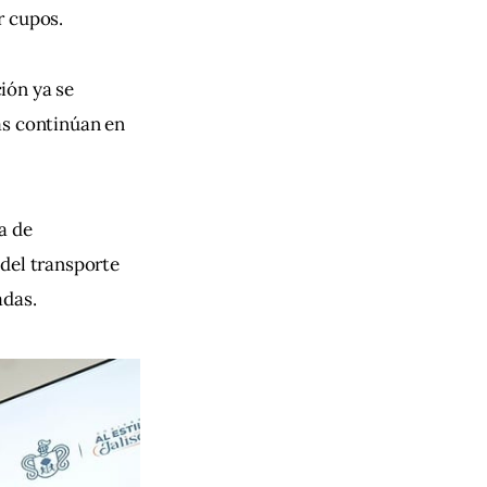
r cupos.
ión ya se 
as continúan en 
a de 
del transporte 
adas.