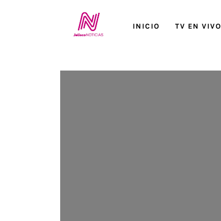
Inicio
INICIO
TV EN VIV
TV en Vivo
Jalisco Noticias
Programación
Jalisco TV
Jalisco RADIO / En Vivo
Nosotros
Contacto