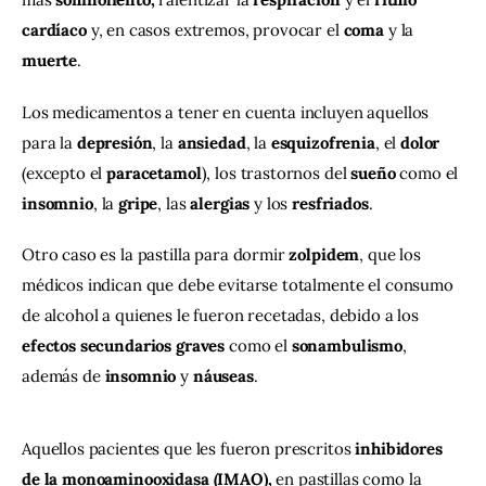
cardíaco
 y, en casos extremos, provocar el 
coma
 y la
muerte
.
Los medicamentos a tener en cuenta incluyen aquellos 
para la 
depresión
, la
 ansiedad
, la 
esquizofrenia
, el 
dolor 
(excepto el 
paracetamol
), los trastornos del 
sueño
 como el 
insomnio
, la 
gripe
, las 
alergias
 y los 
resfriados
.
Otro caso es la pastilla para dormir 
zolpidem
, que los 
médicos indican que debe evitarse totalmente el consumo 
de alcohol a quienes le fueron recetadas, debido a los 
efectos secundarios graves
 como el 
sonambulismo
, 
además de 
insomnio
 y 
náuseas
.
Aquellos pacientes que les fueron prescritos 
inhibidores 
de la monoaminooxidasa (IMAO), 
en
pastillas como la 