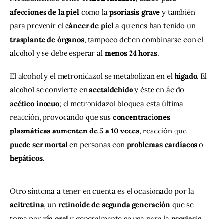
afecciones de la piel 
como la
 psoriasis grave
 y también 
para prevenir el 
cáncer de piel 
a quienes han tenido un 
trasplante de órganos
, tampoco deben combinarse con el 
alcohol y se debe esperar al 
menos 24 horas
.
El alcohol y el metronidazol se metabolizan en el 
hígado
. El 
alcohol se convierte en 
acetaldehído
 y éste en ácido 
a
cético inocuo
; el metronidazol bloquea esta última 
reacción, provocando que sus 
concentraciones 
plasmáticas
aumenten de 5 a 10 veces
, reacción que 
puede ser mortal 
en personas con 
problemas cardíacos
 o 
hepáticos
.
Otro síntoma a tener en cuenta es el ocasionado por la 
acitretina
, un 
retinoide
de segunda generación
 que se 
toma por 
vía oral
 y generalmente se usa para la
 psoriasis
, 