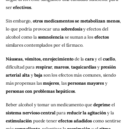
ser 
efectivos
.
Sin embargo, 
otros medicamentos se metabolizan menos
, 
lo que podría provocar una 
sobredosis 
y efectos del 
alcohol como la 
somnolencia
 se suman a los 
efectos
similares contemplados por el fármaco.
Náuseas, vómitos, enrojecimiento
 de la 
cara
 y el 
cuello
, 
dificultad para 
respirar
, 
mareos
, 
taquicardias
 y 
presión 
arterial alta
 y 
baja
 son los efectos más comunes, siendo 
más propensas las 
mujeres
, las 
personas mayores 
y 
personas con
problemas hepáticos
.
Beber alcohol y tomar un medicamento que 
deprime
 el 
sistema nervioso central 
para 
reducir la agitación
 y la 
estimulación
 puede tener 
efectos añadidos
 como sentirse 
más 
somnoliento,
 ralentizar la 
respiración
 y el 
ritmo 