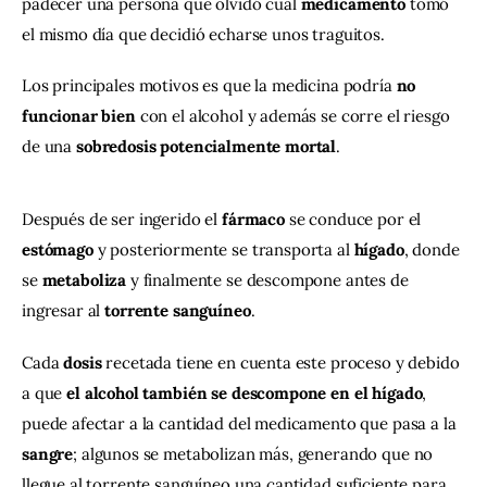
padecer una persona que olvidó cuál 
medicamento 
tomó 
el mismo día que decidió echarse unos traguitos.
Los principales motivos es que la medicina podría 
no 
funcionar bien
 con el alcohol y además se corre el riesgo 
de una 
sobredosis potencialmente mortal
.
Después de ser ingerido el 
fármaco
 se conduce por el 
estómago
 y posteriormente se transporta al 
hígado
, donde 
se 
metaboliza
 y finalmente se descompone antes de 
ingresar al 
torrente sanguíneo
.
Cada 
dosis 
recetada tiene en cuenta este proceso y debido 
a que 
el alcohol también se descompone en el hígado
, 
puede afectar a la cantidad del medicamento que pasa a la 
sangre
; algunos se metabolizan más, generando que no 
llegue al torrente sanguíneo una cantidad suficiente para 