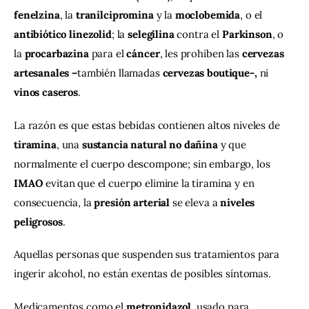
fenelzina
, la
 tranilcipromina 
y la 
moclobemida
, o el 
antibiótico linezolid
; la 
selegilina
 contra el 
Parkinson
, o 
la 
procarbazina
 para el 
cáncer
, les prohiben las 
cervezas 
artesanales –
también llamadas
 cervezas boutique-, 
ni 
vinos caseros
.
La razón es que estas bebidas contienen altos niveles de
tiramina
, una 
sustancia natural no dañina 
y que 
normalmente el cuerpo descompone; sin embargo, los 
IMAO 
evitan que el cuerpo elimine la tiramina y en 
consecuencia, la 
presión arterial
 se eleva a 
niveles 
peligrosos
.
Aquellas personas que suspenden sus tratamientos para 
ingerir alcohol, no están exentas de posibles síntomas.
Medicamentos como el 
metronidazol
, usado para 