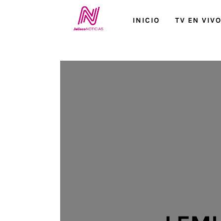
Inicio
INICIO
TV EN VIV
TV en Vivo
Jalisco Noticias
Programación
Jalisco TV
Jalisco RADIO / En Vivo
Nosotros
Contacto