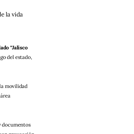
e la vida
do “Jalisco 
go del estado, 
la movilidad 
 área 
 y documentos 