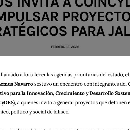
S INVITA A COINCY
MPULSAR PROYECT
ATÉGICOS PARA JA
FEBRERO 12, 2026
llamado a fortalecer las agendas prioritarias del estado, e
Lemus Navarro
 sostuvo un encuentro con integrantes del 
tivo para la Innovación, Crecimiento y Desarrollo Sosten
CyDES)
, a quienes invitó a generar proyectos que detonen e
co, político y social de Jalisco.