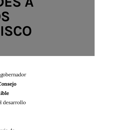
DES A
OS
LISCO
l gobernador 
Consejo 
ible 
l desarrollo 