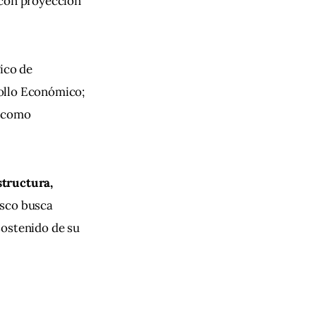
 con proyección 
ico de 
rollo Económico; 
í como 
structura, 
isco busca 
sostenido de su 