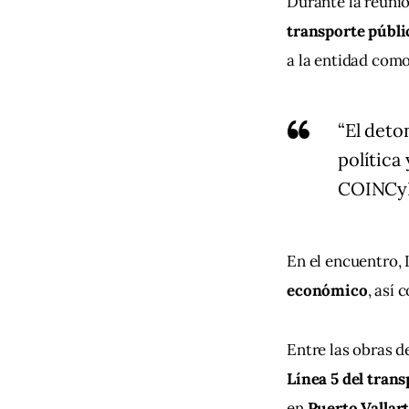
Durante la reunió
transporte públic
a la entidad como
“El deto
política
COINCyD
En el encuentro,
económico
, así 
Entre las obras 
Línea 5 del tran
en 
Puerto Vallar