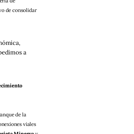
ria de 
ivo de consolidar 
onómica,
 pedimos a
ecimiento 
rranque de la 
conexiones viales 
orieta Minerva
 y 