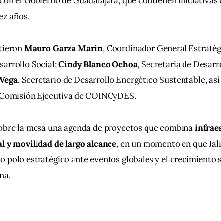
con el Gobierno de Guadalajara, que contienen iniciativas
iez años.
tieron 
Mauro Garza Marín
, Coordinador General Estratég
arrollo Social; 
Cindy Blanco Ochoa
, Secretaria de Desar
 Vega
, Secretario de Desarrollo Energético Sustentable, as
a Comisión Ejecutiva de COINCyDES.
sobre la mesa una agenda de proyectos que combina 
infrae
l y movilidad de largo alcance
, en un momento en que Jal
 polo estratégico ante eventos globales y el crecimiento 
na.