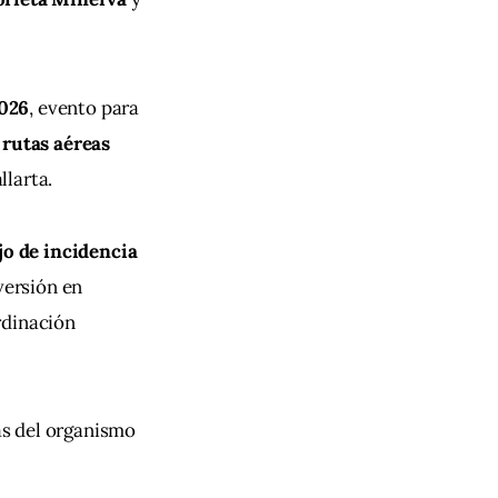
026
, evento para 
 
rutas aéreas 
llarta.
jo de incidencia 
nversión en 
rdinación 
vas del organismo 