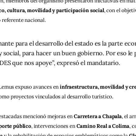
n, miembros del organismo presentaron iniciativas en mate
o, cultura, movilidad y participación social
, con el objet
 referente nacional.
nante para el desarrollo del estado es la parte ec
 y social, para hacer un buen gobierno. Por eso le
ES que nos apoye”, expresó el mandatario.
 Lemus expuso avances en 
infraestructura, movilidad y cr
como proyectos vinculados al desarrollo turístico.
destacadas mencionó mejoras en 
Carretera a Chapala
, el a
sporte público
, intervenciones en 
Camino Real a Colima
, 
ta
 y la rehabilitación de espacios emblemáticos como la 
Gl