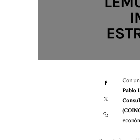
LEMU
I
ESTR
Con un 
Pablo 
Consul
(COIN
económi