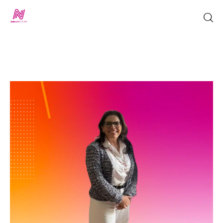
Inicio
TV en Vivo
Jalisco Noticias
Programación
Jalisco TV
Jalisco RADIO / En Vivo
Nosotros