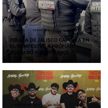
Contacto
JALISCO
SEGURIDAD
POLICÍA DE JALISCO CAPTURA EN
EL CAMPESTRE A PRÓFUGO
BUSCADO POR INTERPOL
ENTRETENIMIENTO
JALISCO