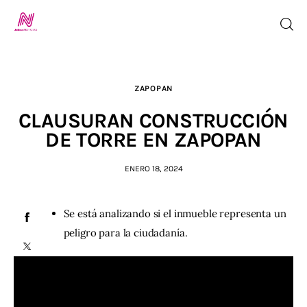
ZAPOPAN
Inicio
CLAUSURAN CONSTRUCCIÓN
TV en Vivo
DE TORRE EN ZAPOPAN
Jalisco Noticias
ENERO 18, 2024
Programación
Se está analizando si el inmueble representa un
peligro para la ciudadanía.
Jalisco TV
Jalisco RADIO / En Vivo
Nosotros