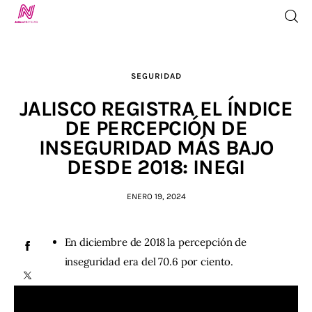
SEGURIDAD
Inicio
JALISCO REGISTRA EL ÍNDICE
DE PERCEPCIÓN DE
TV en Vivo
INSEGURIDAD MÁS BAJO
DESDE 2018: INEGI
Jalisco Noticias
ENERO 19, 2024
Programación
Jalisco TV
En diciembre de 2018 la percepción de
inseguridad era del 70.6 por ciento.
Jalisco RADIO / En Vivo
Nosotros