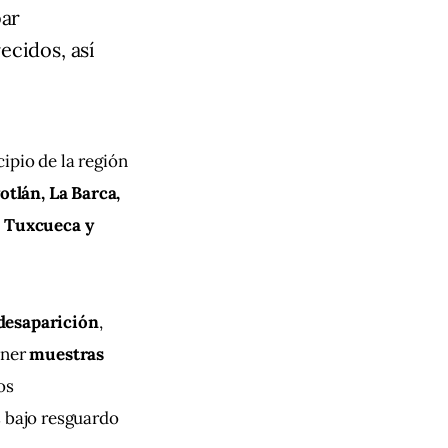
bar
ecidos, así
ipio de la región 
otlán, La Barca, 
, Tuxcueca y 
desaparición
, 
ner 
muestras 
os 
 bajo resguardo 