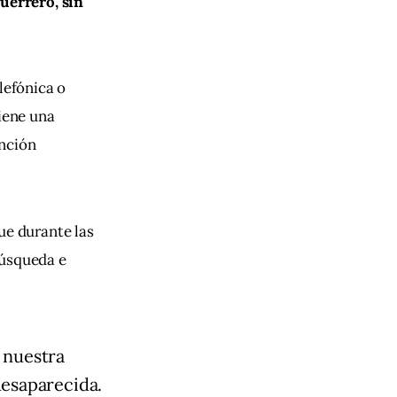
uerrero, sin 
lefónica o 
iene una 
ención 
que durante las 
búsqueda e 
 nuestra
desaparecida.