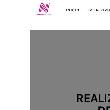
Inicio
INICIO
TV EN VIV
TV en Vivo
Jalisco Noticias
Programación
Jalisco TV
Jalisco RADIO / En Vivo
Nosotros
Contacto
REAL