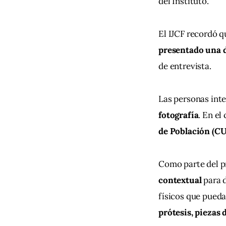
del Instituto.
El IJCF recordó q
presentado una 
de entrevista.
Las personas int
fotografía
. En el
de Población (C
Como parte del pr
contextual
 para 
físicos que pueda
prótesis, piezas 