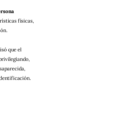
ersona 
sticas físicas, 
ión.
isó que el 
 privilegiando, 
saparecida, 
dentificación.