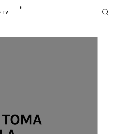
O TV
 TOMA