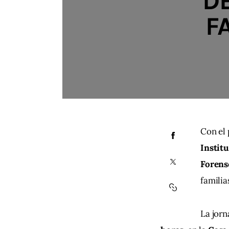
D
F
Con el 
Institu
Forens
familia
La jorn