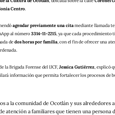
de la Cultura de Ocotlán
, ubicada sobre la calle 
Coronel G
lonia Centro
.
omendó 
agendar previamente una cita
 mediante llamada te
sApp al número 
3314-11-2215
, ya que cada procedimiento t
ada de 
dos horas por familia
, con el fin de ofrecer una at
ordenada.
e la Brigada Forense del IJCF, 
Jessica Gutiérrez
, explicó 
ilará información que permita fortalecer los procesos de 
os a la comunidad de Ocotlán y sus alrededores a
de atención a familiares que tienen una persona 