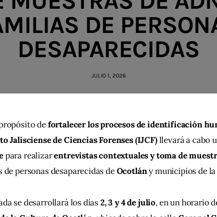
E MUESTRAS DE ADN
AMILIAS DE PERSON
DESAPARECIDAS
JULIO 1, 2026
propósito de 
fortalecer los procesos de identificación h
to Jalisciense de Ciencias Forenses (IJCF)
 llevará a cabo 
e
 para realizar 
entrevistas contextuales y toma de muest
s de personas desaparecidas de 
Ocotlán
 y municipios de la
ada se desarrollará los días 
2, 3 y 4 de julio
, en un horario d