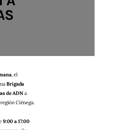
 A
AS
umana
, el 
una 
Brigada 
ras de ADN
 a 
 región Ciénega.
e 
9:00 a 17:00 