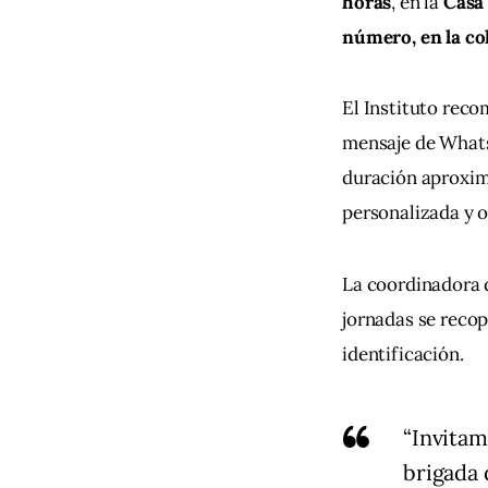
horas
, en la 
Casa 
número, en la co
El Instituto rec
mensaje de What
duración aproxim
personalizada y 
La coordinadora d
jornadas se recop
identificación.
“Invitam
brigada 