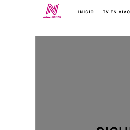
Inicio
INICIO
TV EN VIV
TV en Vivo
Jalisco Noticias
Programación
Jalisco TV
Jalisco RADIO / En Vivo
Nosotros
Contacto