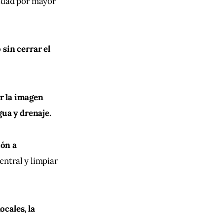
ridad por mayor 
sin cerrar el 
r la imagen 
gua y drenaje.
ón a 
entral y limpiar 
cales, la 