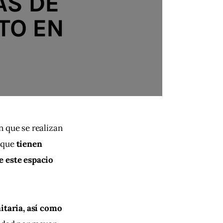
AS DE
TO EN
 que se realizan 
 que 
tienen 
e este espacio 
itaria, así como 