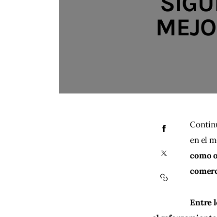
SIGU
MEJO
Continú
en el m
como ob
comerc
Entre l