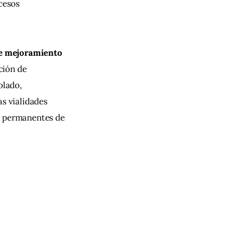
cesos 
de mejoramiento 
ción de 
olado, 
s vialidades 
s permanentes de 