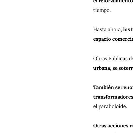
el reforzamiento
tiempo.
Hasta ahora, 
los 
espacio comercia
Obras Públicas de
urbana, se soterr
También se renov
transformadore
el paraboloide.
Otras acciones re