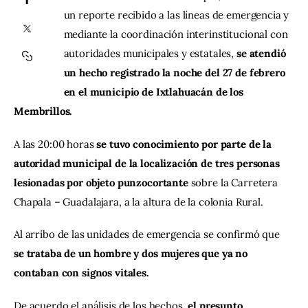
un reporte recibido a las líneas de emergencia y 
Contacto
mediante la coordinación interinstitucional con 
autoridades municipales y estatales,
 se atendió 
un hecho registrado la noche del 27 de febrero 
en el municipio de Ixtlahuacán de los 
Membrillos.
A las 20:00 horas
 se tuvo conocimiento por parte de la 
autoridad municipal de la localización de tres personas 
lesionadas por objeto punzocortante 
sobre la Carretera 
Chapala – Guadalajara, a la altura de la colonia Rural.
Al arribo de las unidades de emergencia se confirmó que 
se trataba de un hombre y dos mujeres que ya no 
contaban con signos vitales.
De acuerdo el análisis de los hechos,
 el presunto 