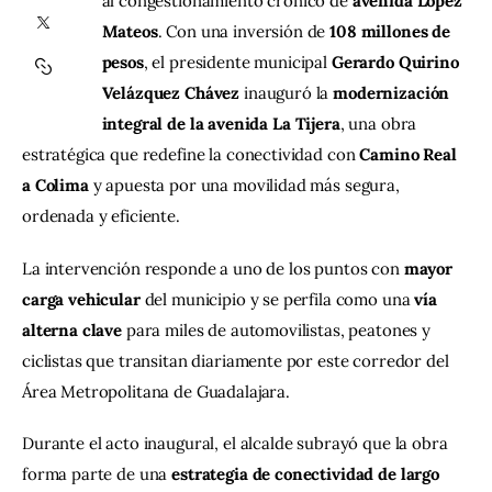
al congestionamiento crónico de 
avenida López 
Mateos
. Con una inversión de 
108 millones de 
Contacto
pesos
, el presidente municipal 
Gerardo Quirino 
Velázquez Chávez
 inauguró la 
modernización 
integral de la avenida La Tijera
, una obra 
estratégica que redefine la conectividad con 
Camino Real 
a Colima
 y apuesta por una movilidad más segura, 
ordenada y eficiente.
La intervención responde a uno de los puntos con 
mayor 
carga vehicular
 del municipio y se perfila como una 
vía 
alterna clave
 para miles de automovilistas, peatones y 
ciclistas que transitan diariamente por este corredor del 
Área Metropolitana de Guadalajara.
Durante el acto inaugural, el alcalde subrayó que la obra 
forma parte de una 
estrategia de conectividad de largo 