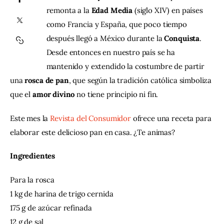
remonta a la 
Edad Media 
(siglo XIV) en países 
como Francia y España, que poco tiempo 
Contacto
después llegó a México durante la 
Conquista
. 
Desde entonces en nuestro país se ha 
mantenido y extendido la costumbre de partir 
una 
rosca de pan
, que según la tradición católica simboliza 
que el 
amor divino
 no tiene principio ni fin.
Este mes la 
Revista del Consumidor
 ofrece una receta para 
elaborar este delicioso pan en casa. ¿Te animas? 
Ingredientes
Para la rosca
1 kg de harina de trigo cernida
175 g de azúcar refinada
12 g de sal