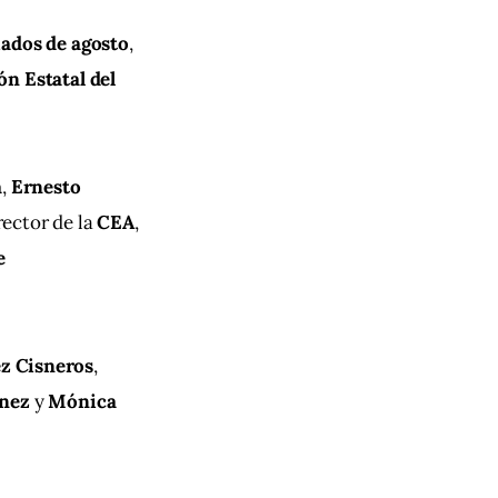
ados de agosto
, 
n Estatal del 
a
, 
Ernesto 
irector de la 
CEA
, 
e 
z Cisneros
, 
énez
 y 
Mónica 