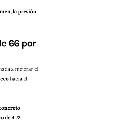
men, la presión 
de 66 por
nada a mejorar el 
Seco
 hacia el 
concreto 
o de 
4.72 