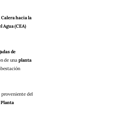
Calera hacia la 
el Agua (CEA)
adas de 
ón de una 
planta 
ubestación 
a proveniente del 
 
Planta 