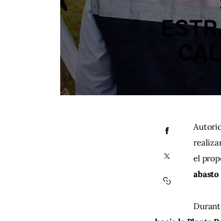
ESTR
CAL
Autorid
realiza
el prop
abasto 
Durante