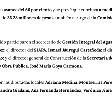
n 
avance del 66 por ciento
 y se prevé que concluya 
a medi
 de 
36.28 millones de pesos
, también a cargo de la 
Comisió
ido participaron el secretario de 
Gestión Integral del Agu
ez
; el director del 
SIAPA
, 
Ismael Jáuregui Castañeda
; el d
ño
; y el director general de Construcción de la 
Secretaría d
y Obra Pública
, 
José María Goya Carmona
.
n las diputadas locales 
Adriana Medina
, 
Montserrat Pére
jandra Giadans
, 
Ana Fernanda Hernández
, 
Verónica Jim