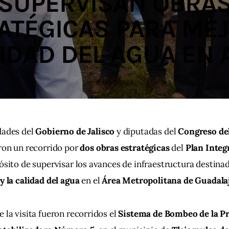
SUPERVISAN OBRA
ATÉGICAS PARA ME
IDAD DEL AGUA EN
JULIO 7, 2026
ades del 
Gobierno de Jalisco
 y diputadas del 
Congreso de
ron un recorrido por 
dos obras estratégicas
 del 
Plan Integ
ósito de supervisar los avances de infraestructura destinad
y la calidad del agua
 en el 
Área Metropolitana de Guadala
 la visita fueron recorridos el 
Sistema de Bombeo de la Pr