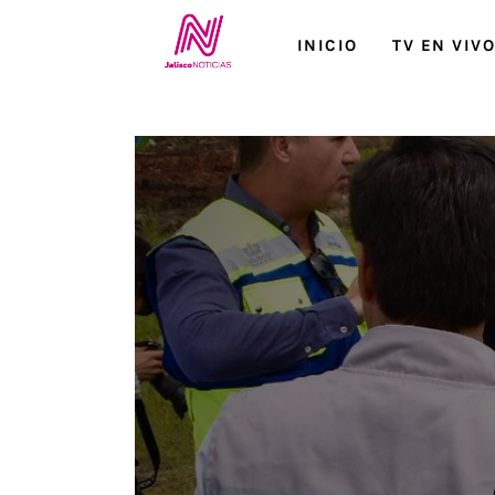
Inicio
INICIO
TV EN VIV
TV en Vivo
Jalisco Noticias
Programación
Jalisco TV
Jalisco RADIO / En Vivo
Nosotros
Contacto