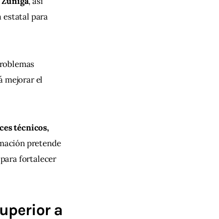
 Zúñiga
, así 
 estatal para 
problemas 
 mejorar el 
ces técnicos, 
rmación pretende 
para fortalecer 
uperior a