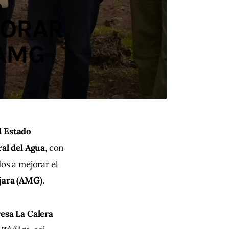
S
JORAR
 AMG
l Estado
ral del Agua
, con 
os a mejorar el 
jara (AMG)
.
esa La Calera 