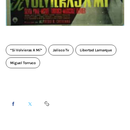
“Si Volvieras A Mí”
Jalisco Tv
Libertad Lamarque
Miguel Torruco