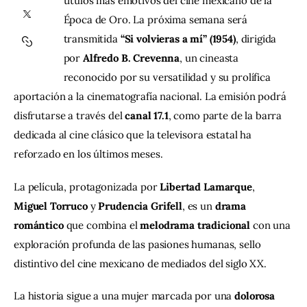
títulos más emotivos del cine mexicano de la 
Época de Oro. La próxima semana será 
Contacto
transmitida 
“Si volvieras a mí” (1954)
, dirigida 
por 
Alfredo B. Crevenna
, un cineasta 
reconocido por su versatilidad y su prolífica 
aportación a la cinematografía nacional. La emisión podrá 
disfrutarse a través del 
canal 17.1
, como parte de la barra 
dedicada al cine clásico que la televisora estatal ha 
reforzado en los últimos meses.
La película, protagonizada por 
Libertad Lamarque
, 
Miguel Torruco
 y 
Prudencia Grifell
, es un 
drama 
romántico
 que combina el 
melodrama tradicional
 con una 
exploración profunda de las pasiones humanas, sello 
distintivo del cine mexicano de mediados del siglo XX.
La historia sigue a una mujer marcada por una 
dolorosa 