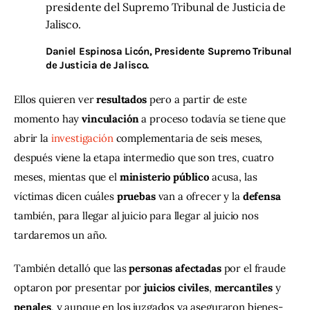
presidente del
Supremo Tribunal de Justicia de
Jalisco
.
Daniel Espinosa Licón
, Presidente Supremo Tribunal
de Justicia de Jalisco.
Ellos quieren ver 
resultados
 pero a partir de este 
momento hay 
vinculación
 a proceso todavía se tiene que 
abrir la 
investigación
 complementaria de seis meses, 
después viene la etapa intermedio que son tres, cuatro 
meses, mientas que el 
ministerio público
 acusa, las 
víctimas dicen cuáles 
pruebas
 van a ofrecer y la 
defensa 
también, para llegar al juicio para llegar al juicio nos 
tardaremos un año.
También detalló que las 
personas
afectadas
 por el fraude 
optaron por presentar por 
juicios civiles
, 
mercantiles
 y 
penales
, y aunque en los juzgados ya aseguraron bienes-