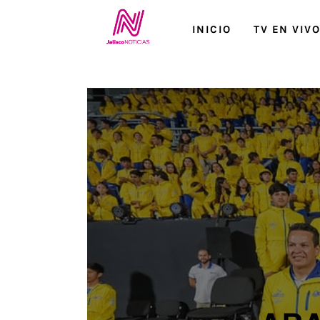
Inicio
INICIO
TV EN VIV
TV en Vivo
Jalisco Noticias
Programación
Jalisco TV
Jalisco RADIO / En Vivo
Nosotros
Contacto