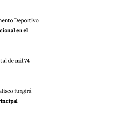
omento Deportivo 
cional en el 
tal de 
mil 74 
alisco fungirá 
incipal 