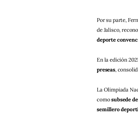
Por su parte, Fer
de Jalisco, recono
deporte convenc
En la edición 202
preseas
, consoli
La Olimpiada Naci
como 
subsede del
semillero deporti