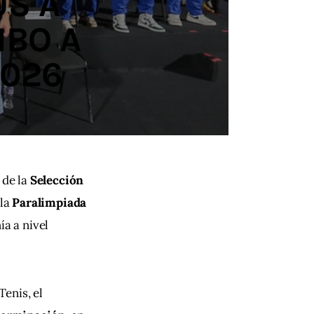
US A
MBO A
2026
de la 
Selección 
 la 
Paralimpiada 
a a nivel 
enis, el 