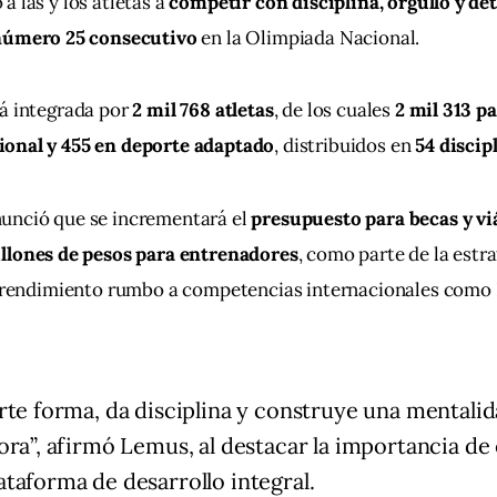
 las y los atletas a 
competir con disciplina, orgullo y d
 número 25 consecutivo
 en la Olimpiada Nacional.
á integrada por 
2 mil 768 atletas
, de los cuales 
2 mil 313 p
onal y 455 en deporte adaptado
, distribuidos en 
54 discip
unció que se incrementará el 
presupuesto para becas y vi
llones de pesos para entrenadores
, como parte de la estra
to rendimiento rumbo a competencias internacionales como 
rte forma, da disciplina y construye una mentali
ora”, afirmó Lemus, al destacar la importancia de 
taforma de desarrollo integral.