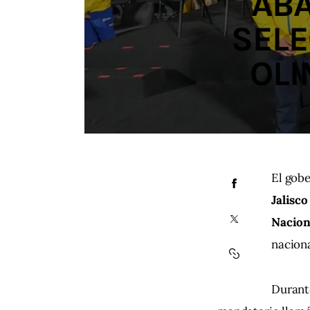
ABA
SELE
OLI
El gob
Jalisco
Nacio
naciona
Durante