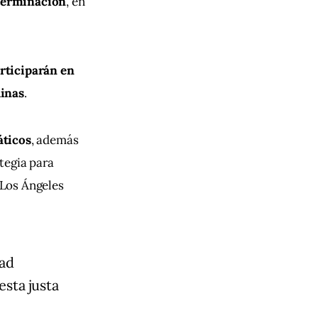
eterminación
, en 
articiparán en 
linas
.
áticos
, además 
tegia para 
Los Ángeles 
dad
esta justa