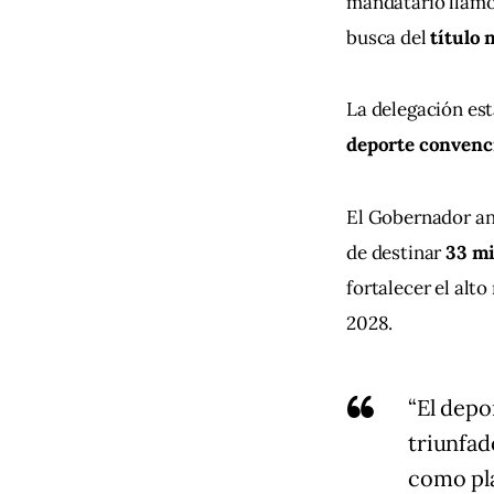
mandatario llamó a
busca del 
título
La delegación est
deporte convenci
El Gobernador an
de destinar 
33 mi
fortalecer el al
2028.
“El depo
triunfad
como pla