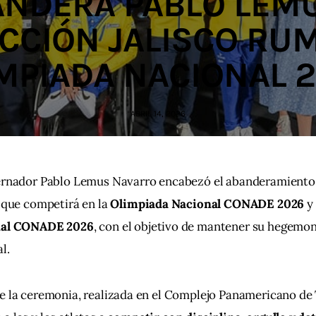
NDERA PABLO LEM
CCIÓN JALISCO RU
MPIADA NACIONAL 
ABRIL 14, 2026
ernador Pablo Lemus Navarro encabezó el abanderamiento 
 que competirá en la 
Olimpiada Nacional CONADE 2026
 y
nal CONADE 2026
, con el objetivo de mantener su hegemoní
l.
 la ceremonia, realizada en el Complejo Panamericano de T