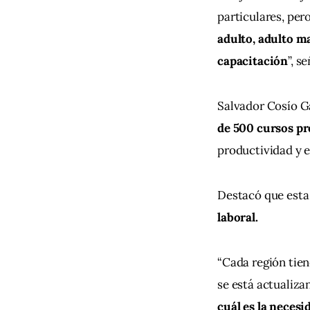
particulares, pero
adulto, adulto ma
capacitación
”, s
Salvador Cosío Ga
de 500 cursos pre
productividad y e
Destacó que esta 
laboral.
“Cada región tien
se está actualiza
cuál es la necesi