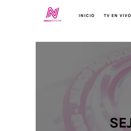
Inicio
INICIO
TV EN VIV
TV en Vivo
Jalisco Noticias
Programación
Jalisco TV
Jalisco RADIO / En Vivo
Nosotros
Contacto
SE