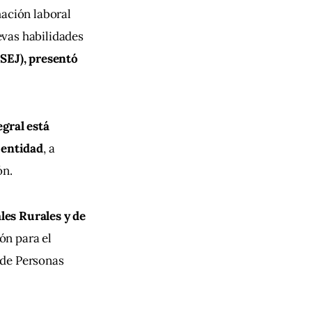
ación laboral 
vas habilidades 
(SEJ), presentó 
egral está 
 entidad
, a 
n. 
es Rurales y de 
ón para el 
 de Personas 