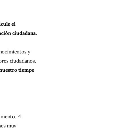
cule el 
ación ciudadana.
nocimientos y 
ores ciudadanos.
 nuestro tiempo 
imento. El 
nes muy 