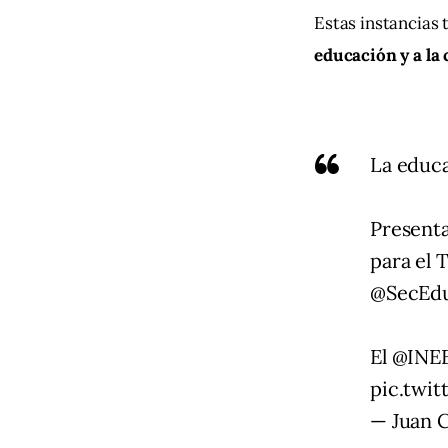
Estas instancias 
educación y a la 
La educa
Presenta
para el 
@SecEdu
El
@INE
pic.twi
— Juan 