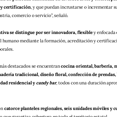
y certificación
, y que puedan incrustarse o incrementar su
tria, comercio o servicio”, señaló.
tiva se distingue por ser innovadora, flexible
 y enfocada 
al humano mediante la formación, acreditación y certificac
orales. 
 más destacados se encuentran 
cocina oriental, barbería, 
adería tradicional, diseño floral, confección de prendas, 
idad residencial y 
candy bar
, todos con una duración apro
on 
catorce planteles regionales, seis unidades móviles y c
 lo que garantiza cobertura en todo el territorio estatal. 