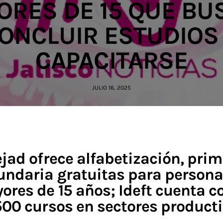
ORES DE 15 QUE BU
ONCLUIR ESTUDIOS
CAPACITARSE
JULIO 16, 2025
ejad ofrece alfabetización, prim
undaria gratuitas para person
ores de 15 años; Ideft cuenta 
500 cursos en sectores producti