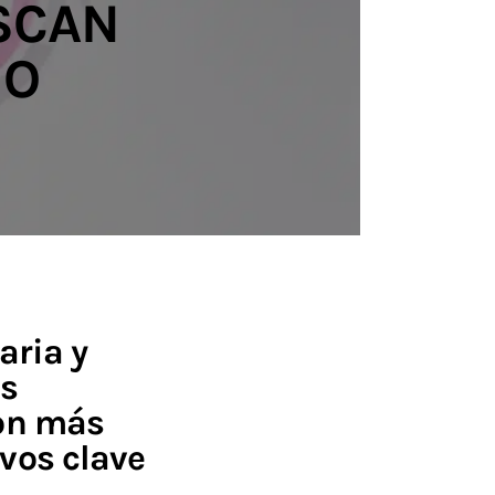
SCAN
 O
aria y
as
con más
vos clave