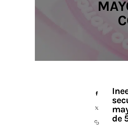
MAY
C
Ine
sec
may
de 