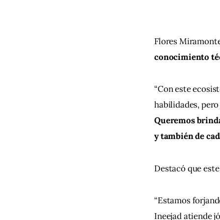
Flores Miramonte
conocimiento téc
“Con este ecosis
habilidades, pero
Queremos brindar
y también de cad
Destacó que este
“Estamos forjando
Ineejad atiende j