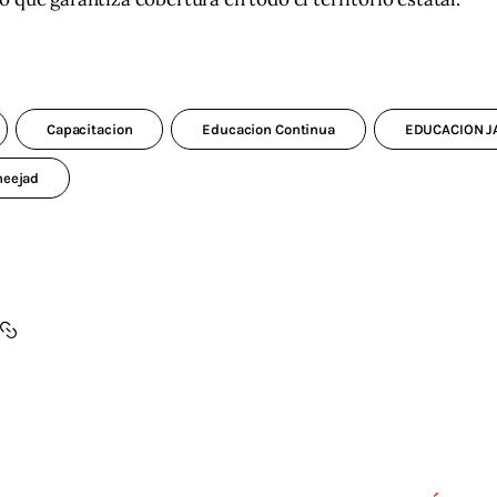
Capacitacion
Educacion Continua
EDUCACION J
neejad