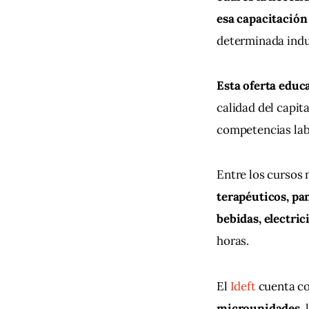
esa capacitación 
determinada indus
Esta oferta educa
calidad del capit
competencias lab
Entre los cursos
terapéuticos, pan
bebidas, electric
horas. 
El 
Ideft
 cuenta c
microunidades
,