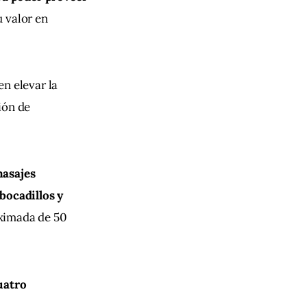
 valor en 
en elevar la 
ión de 
masajes 
bocadillos y 
ximada de 50 
uatro 