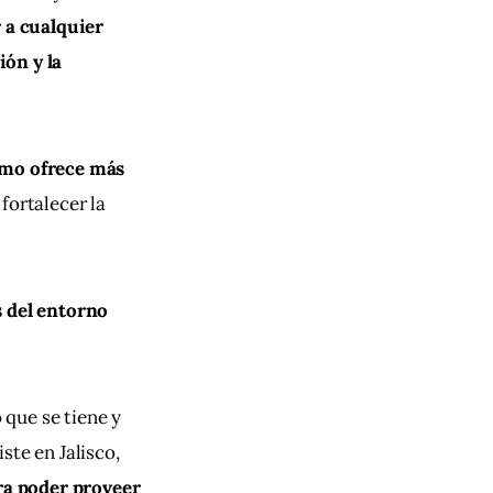
 a cualquier 
ón y la 
smo ofrece más 
fortalecer la 
s del entorno 
que se tiene y 
te en Jalisco, 
ara poder proveer 