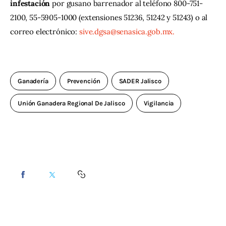
infestación
 por gusano barrenador al teléfono 800-751-
2100, 55-5905-1000 (extensiones 51236, 51242 y 51243) o al 
correo electrónico: 
sive.dgsa@senasica.gob.mx
.
Ganadería
Prevención
SADER Jalisco
Unión Ganadera Regional De Jalisco
Vigilancia