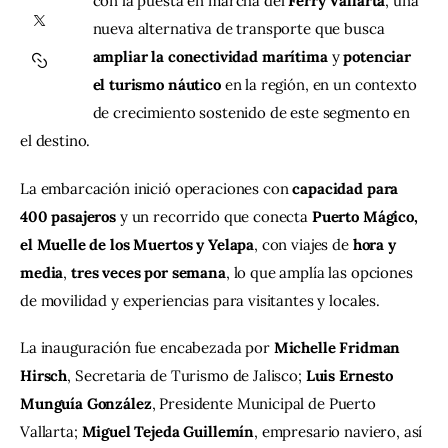
con la puesta en marcha del 
Ferry Vallarta
, una 
nueva alternativa de transporte que busca 
Contacto
ampliar la conectividad marítima
 y 
potenciar 
el turismo náutico
 en la región, en un contexto 
de crecimiento sostenido de este segmento en 
el destino.
La embarcación inició operaciones con 
capacidad para 
400 pasajeros
 y un recorrido que conecta 
Puerto Mágico, 
el Muelle de los Muertos y Yelapa
, con viajes de 
hora y 
media
, 
tres veces por semana
, lo que amplía las opciones 
de movilidad y experiencias para visitantes y locales.
La inauguración fue encabezada por 
Michelle Fridman 
Hirsch
, Secretaria de Turismo de Jalisco; 
Luis Ernesto 
Munguía González
, Presidente Municipal de Puerto 
Vallarta; 
Miguel Tejeda Guillemín
, empresario naviero, así 