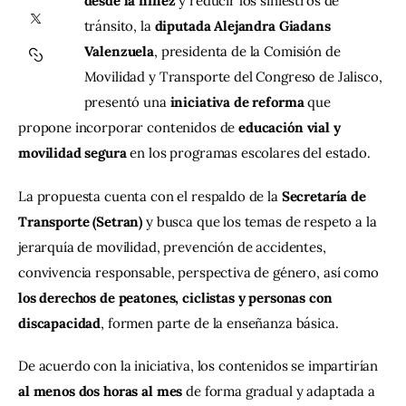
desde la niñez
 y reducir los siniestros de 
tránsito, la 
diputada Alejandra Giadans 
Contacto
Valenzuela
, presidenta de la Comisión de 
Movilidad y Transporte del Congreso de Jalisco, 
presentó una 
iniciativa de reforma
 que 
propone incorporar contenidos de 
educación vial y 
movilidad segura
 en los programas escolares del estado.
La propuesta cuenta con el respaldo de la 
Secretaría de 
Transporte (Setran)
 y busca que los temas de respeto a la 
jerarquía de movilidad, prevención de accidentes, 
convivencia responsable, perspectiva de género, así como 
los derechos de peatones, ciclistas y personas con 
discapacidad
, formen parte de la enseñanza básica.
De acuerdo con la iniciativa, los contenidos se impartirían 
al menos dos horas al mes
 de forma gradual y adaptada a 