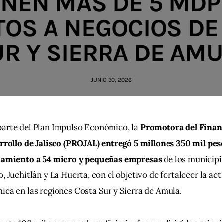
ENEN MÁS DE 5 MDP
TOS A NEGOCIOS DE
R Y SIERRA DE AM
JUNIO 30, 2026
arte del Plan Impulso Económico, la 
Promotora del Finan
rrollo de Jalisco (PROJAL) entregó 5 millones 350 mil pes
iamiento a 54 micro y pequeñas empresas 
de los municipi
, Juchitlán y La Huerta, con el objetivo de fortalecer la act
ca en las regiones Costa Sur y Sierra de Amula.