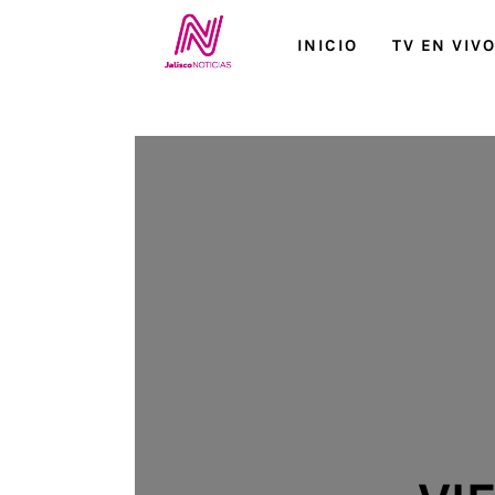
Inicio
INICIO
TV EN VIV
TV en Vivo
Jalisco Noticias
Programación
Jalisco TV
Jalisco RADIO / En Vivo
Nosotros
Contacto