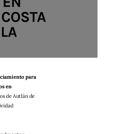
 EN
 COSTA
ULA
ciamiento para 
os en 
os de Autlán de 
ividad 