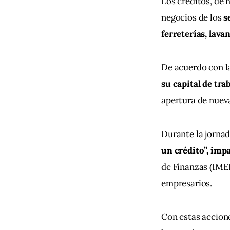
Los créditos, de 
negocios de los 
s
ferreterías, lava
De acuerdo con la
su capital de tr
apertura de nueva
Durante la jornad
un crédito”, impa
de Finanzas (IMEF
empresarios.
Con estas accion