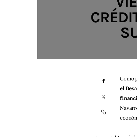
VI
CRÉDI
SU
Como p
el Desa
financ
Navarro
económi