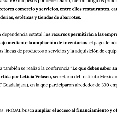
hasta 100 mil pesos por beneficiario, fueron dirigidos princ
ectores comercio y servicios, entre ellos restaurantes, car
nderías, estéticas y tiendas de abarrotes.
 dependencia estatal, l
os recursos permitirán a las empre
abajo mediante la ampliación de inventarios
, el pago de nó
s líneas de productos o servicios y la adquisición de equi
a también se realizó la conferencia
 “Lo que debes saber an
rtida por Leticia Velasco, s
ecretaria del Instituto Mexican
 Guadalajara), en la que participaron alrededor de 300 emp
es, PROJAL busca 
ampliar el acceso al financiamiento y of